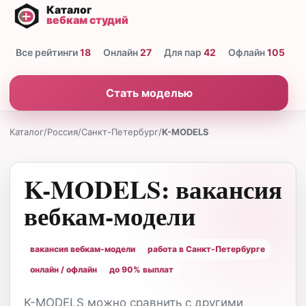
Все рейтинги
18
Онлайн
27
Для пар
42
Офлайн
105
Н
Стать моделью
Каталог
/
Россия
/
Санкт-Петербург
/
K-MODELS
K-MODELS: вакансия
вебкам-модели
вакансия вебкам-модели
работа в Санкт-Петербурге
онлайн / офлайн
до 90% выплат
K-MODELS можно сравнить с другими