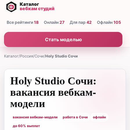
Все рейтинги
18
Онлайн
27
Для пар
42
Офлайн
105
Н
Стать моделью
Каталог
/
Россия
/
Сочи
/
Holy Studio Сочи
Holy Studio Сочи:
вакансия вебкам-
модели
вакансия вебкам-модели
работа в Сочи
офлайн
до 60% выплат