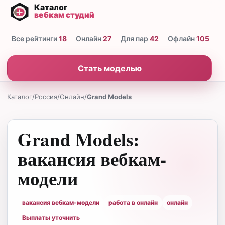
Все рейтинги
18
Онлайн
27
Для пар
42
Офлайн
105
Н
Стать моделью
Каталог
/
Россия
/
Онлайн
/
Grand Models
Grand Models:
вакансия вебкам-
модели
вакансия вебкам-модели
работа в онлайн
онлайн
Выплаты уточнить