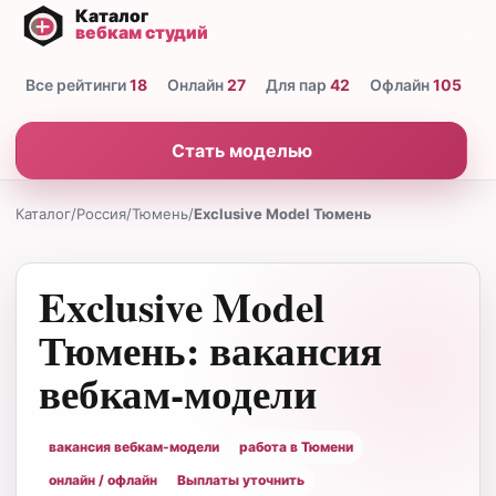
Все рейтинги
18
Онлайн
27
Для пар
42
Офлайн
105
Н
Стать моделью
Каталог
/
Россия
/
Тюмень
/
Exclusive Model Тюмень
Exclusive Model
Тюмень: вакансия
вебкам-модели
вакансия вебкам-модели
работа в Тюмени
онлайн / офлайн
Выплаты уточнить