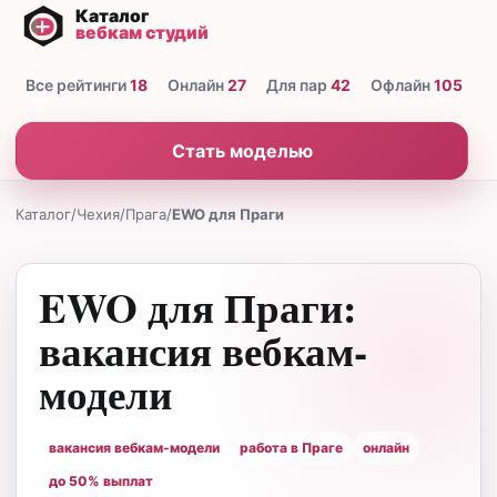
Все рейтинги
18
Онлайн
27
Для пар
42
Офлайн
105
Н
Стать моделью
Каталог
/
Чехия
/
Прага
/
EWO для Праги
EWO для Праги:
вакансия вебкам-
модели
вакансия вебкам-модели
работа в Праге
онлайн
до 50% выплат