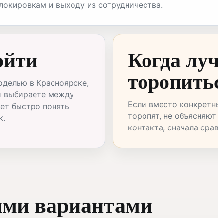
блокировкам и выходу из сотрудничества.
ойти
Когда лу
торопить
оделью в Красноярске,
и выбираете между
Если вместо конкретн
ает быстро понять
торопят, не объясняют
к.
контакта, сначала сра
ими вариантами