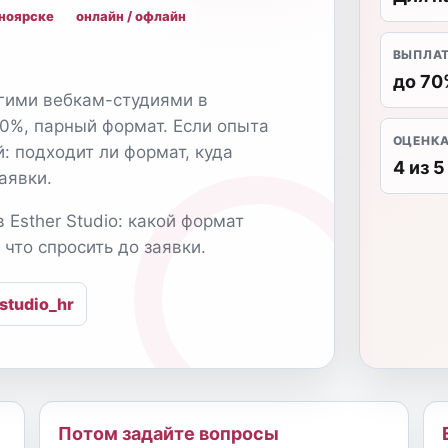
сноярске
онлайн / офлайн
ВЫПЛА
до 70
угими вебкам-студиями в
70%, парный формат. Если опыта
ОЦЕНК
й: подходит ли формат, куда
4 из 5
аявки.
в Esther Studio: какой формат
 что спросить до заявки.
studio_hr
Потом задайте вопросы