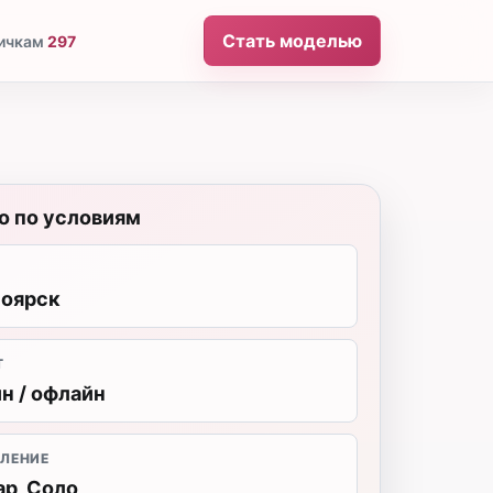
Стать моделью
ичкам
297
о по условиям
оярск
Т
н / офлайн
ЛЕНИЕ
ар, Соло