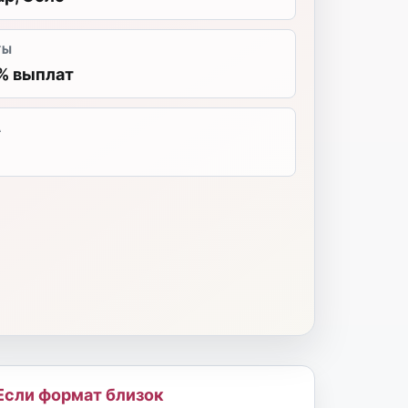
ТЫ
% выплат
А
Если формат близок