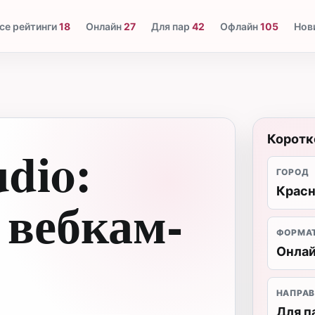
се рейтинги
18
Онлайн
27
Для пар
42
Офлайн
105
Нов
Коротк
udio:
ГОРОД
Красн
 вебкам-
ФОРМА
Онлай
НАПРАВ
Для п