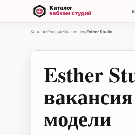
В
Каталог
/
Россия
/
Красноярск
/
Esther Studio
Esther St
вакансия
модели