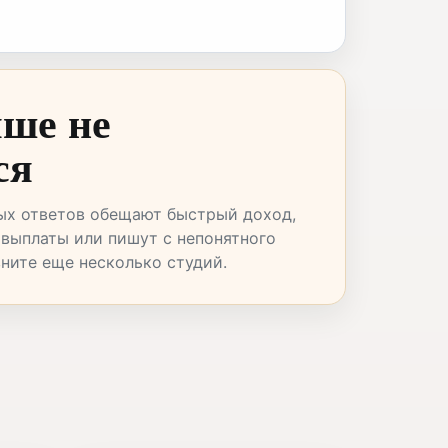
чше не
ся
ых ответов обещают быстрый доход,
 выплаты или пишут с непонятного
вните еще несколько студий.