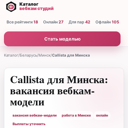
Все рейтинги
18
Онлайн
27
Для пар
42
Офлайн
105
Н
Стать моделью
Каталог
/
Беларусь
/
Минск
/
Callista для Минска
Callista для Минска:
вакансия вебкам-
модели
вакансия вебкам-модели
работа в Минске
онлайн
Выплаты уточнить