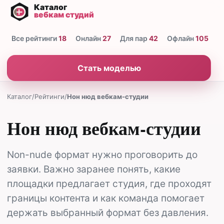
Все рейтинги
18
Онлайн
27
Для пар
42
Офлайн
105
Н
Стать моделью
Каталог
/
Рейтинги
/
Нон нюд вебкам-студии
Нон нюд вебкам-студии
Non-nude формат нужно проговорить до
заявки. Важно заранее понять, какие
площадки предлагает студия, где проходят
границы контента и как команда помогает
держать выбранный формат без давления.