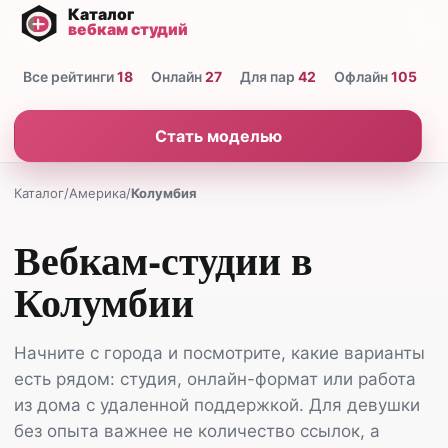
Все рейтинги
18
Онлайн
27
Для пар
42
Офлайн
105
Н
Стать моделью
Каталог
/
Америка
/
Колумбия
Вебкам-студии в
Колумбии
Начните с города и посмотрите, какие варианты
есть рядом: студия, онлайн-формат или работа
из дома с удаленной поддержкой. Для девушки
без опыта важнее не количество ссылок, а